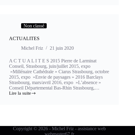
Non classé
ACTUALITES
Michel Friz
21 juin 2020
A C T U A L I T E S 2015 Pierre de Larminat
Conseil, Strasbourg, juin/juillet 2015, expo
»Millénaire Cathédrale » Ciarus Strasbourg, octobre
2015, expo »Envie de paysages » 2016 Barclays
Strasbourg, mars/avril 2016, expo »L’absence »
Conseil Départemental Bas-Rhin Strasbourg,…
Lire la suite
ACTUALITES
Copyright © 2026 - Michel Friz - assistance web
webmaster67.fr